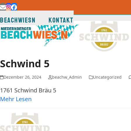
Skip
E-
Instagram
Facebook
to
Mail
Beachwiesn
KONTAKT
content
Schwind 5
Dezember 26, 2024
beachw_Admin
Uncategorized
1761 Schwind Bräu 5
Mehr Lesen